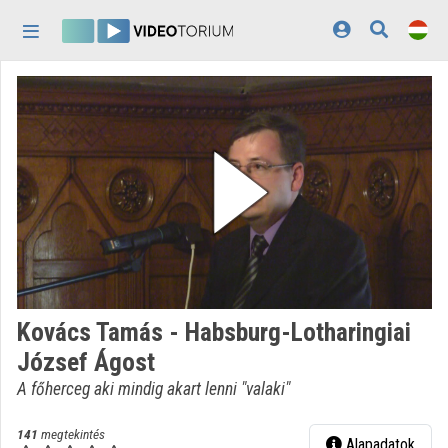
Fejléc kihagyása
Menü kihagyása
Tartalom kihagyása
Kezdőlap
Bejelentkezés
Felfedezés
Kategóriák
Lejátszási listák
Intézmények
Kovács Tamás - Habsburg-Lotharingiai
Közreműködők
József Ágost
Megjelenés:
világos
A főherceg aki mindig akart lenni "valaki"
141
megtekintés
Alapadatok