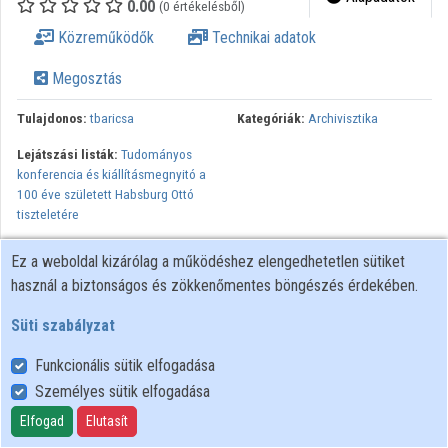
0.00
(0 értékelésből)
Közreműködők
Technikai adatok
Megosztás
Tulajdonos:
tbaricsa
Kategóriák:
Archivisztika
Lejátszási listák:
Tudományos
konferencia és kiállításmegnyitó a
100 éve született Habsburg Ottó
tiszteletére
Ez a weboldal kizárólag a működéshez elengedhetetlen sütiket
használ a biztonságos és zökkenőmentes böngészés érdekében.
Süti szabályzat
Funkcionális sütik elfogadása
Személyes sütik elfogadása
Felhasználói szabályzat
Adatkezelési tájékoztató
Elfogad
Elutasít
Süti szabályzat