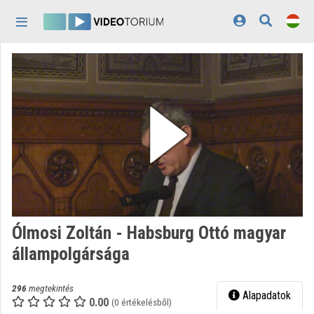
Fejléc kihagyása
Menü kihagyása
Tartalom kihagyása
Kezdőlap
Bejelentkezés
Felfedezés
Kategóriák
Lejátszási listák
Intézmények
Ólmosi Zoltán - Habsburg Ottó magyar
Közreműködők
állampolgársága
Megjelenés:
világos
296
megtekintés
Alapadatok
0.00
(0 értékelésből)