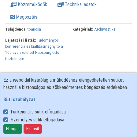
Közreműködők
Technikai adatok
Megosztás
Tulajdonos:
tbaricsa
Kategóriák:
Archivisztika
Lejátszási listák:
Tudományos
konferencia és kiállításmegnyitó a
100 éve született Habsburg Ottó
tiszteletére
Ez a weboldal kizárólag a működéshez elengedhetetlen sütiket
használ a biztonságos és zökkenőmentes böngészés érdekében.
Süti szabályzat
Funkcionális sütik elfogadása
Személyes sütik elfogadása
Felhasználói szabályzat
Adatkezelési tájékoztató
Elfogad
Elutasít
Süti szabályzat