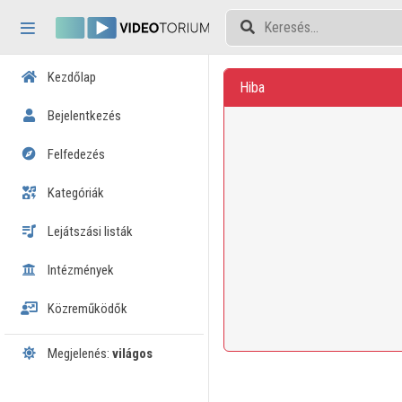
Fejléc kihagyása
Menü kihagyása
Tartalom kihagyása
Kezdőlap
Hiba
Bejelentkezés
Felfedezés
Kategóriák
Lejátszási listák
Intézmények
Közreműködők
Megjelenés:
világos