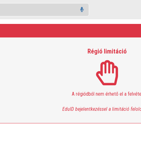
Régió limitáció
A régiódból nem érhető el a felvéte
EduID bejelentkezéssel a limitáció felol