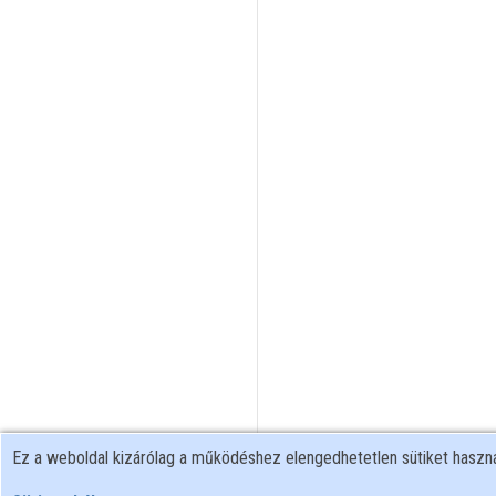
Ez a weboldal kizárólag a működéshez elengedhetetlen sütiket hasz