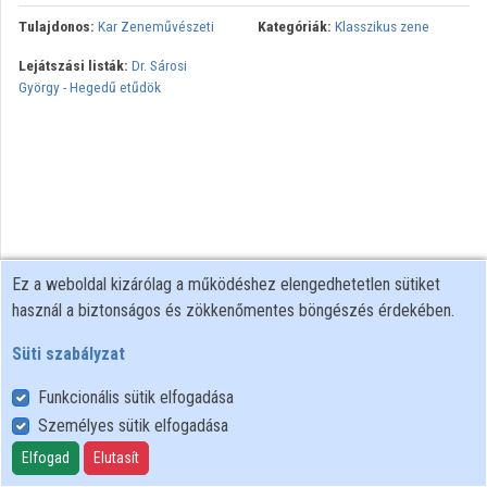
Tulajdonos:
Kar Zeneművészeti
Kategóriák:
Klasszikus zene
Lejátszási listák:
Dr. Sárosi
György - Hegedű etűdök
Ez a weboldal kizárólag a működéshez elengedhetetlen sütiket
használ a biztonságos és zökkenőmentes böngészés érdekében.
Süti szabályzat
Funkcionális sütik elfogadása
Személyes sütik elfogadása
Felhasználói szabályzat
Adatkezelési tájékoztató
Elfogad
Elutasít
Süti szabályzat