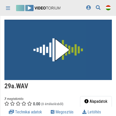
Fejléc kihagyása
Menü kihagyása
Tartalom kihagyása
Kezdőlap
Bejelentkezés
Felfedezés
Kategóriák
Lejátszási listák
Intézmények
29a.WAV
Közreműködők
7
megtekintés
Megjelenés:
világos
Alapadatok
0.00
(0 értékelésből)
Technikai adatok
Megosztás
Letöltés