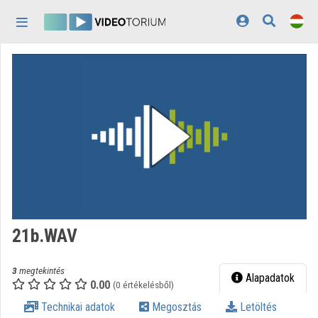
Fejléc kihagyása
Menü kihagyása
Tartalom kihagyása
Kezdőlap
Bejelentkezés
Felfedezés
Kategóriák
Lejátszási listák
Intézmények
21b.WAV
Közreműködők
3
megtekintés
Megjelenés:
világos
Alapadatok
0.00
(0 értékelésből)
Technikai adatok
Megosztás
Letöltés