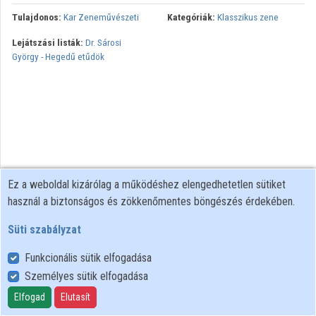
Tulajdonos:
Kar Zeneművészeti
Kategóriák:
Klasszikus zene
Lejátszási listák:
Dr. Sárosi
György - Hegedű etűdök
Ez a weboldal kizárólag a működéshez elengedhetetlen sütiket
használ a biztonságos és zökkenőmentes böngészés érdekében.
Süti szabályzat
Funkcionális sütik elfogadása
Személyes sütik elfogadása
Felhasználói szabályzat
Adatkezelési tájékoztató
Elfogad
Elutasít
Süti szabályzat