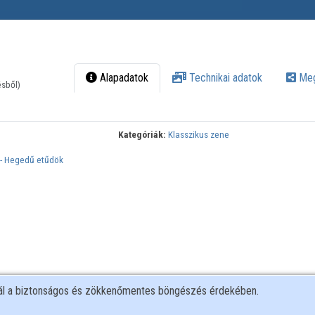
Alapadatok
Technikai adatok
Meg
ésből)
Kategóriák:
Klasszikus zene
y - Hegedű etűdök
nál a biztonságos és zökkenőmentes böngészés érdekében.