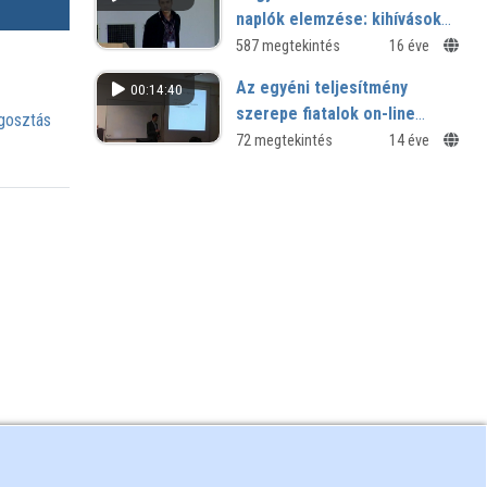
naplók elemzése: kihívások
és lehetőségek
587 megtekintés
16 éve
Az egyéni teljesítmény
00:14:40
szerepe fiatalok on-line
osztás
társadalmában -
72 megtekintés
14 éve
esettanulmány