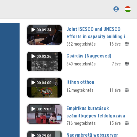
Joint ISESCO and UNESCO
00:09:34
efforts in capacity building in
science and technology
362 megtekintés
16 éve
Csárdás (Nagyecsed)
00:03:26
340 megtekintés
7 éve
Itthon otthon
00:04:00
12 megtekintés
11 éve
Empirikus kutatások
00:19:07
számítógépes feldolgozása
Középértékmutatók
716 megtekintés
15 éve
Nagyméretű webszerver
00:29:06