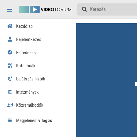
Fejléc kihagyása
Menü kihagyása
Tartalom kihagyása
Kezdőlap
Bejelentkezés
Felfedezés
Kategóriák
Lejátszási listák
Intézmények
Közreműködők
Megjelenés:
világos