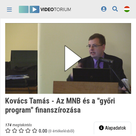
Fejléc kihagyása
Menü kihagyása
Tartalom kihagyása
Kezdőlap
Bejelentkezés
Felfedezés
Kategóriák
Lejátszási listák
Intézmények
Kovács Tamás - Az MNB és a "győri
Közreműködők
program" finanszírozása
Megjelenés:
világos
174
megtekintés
Alapadatok
0.00
(0 értékelésből)