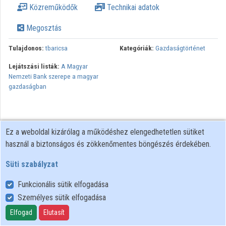
Közreműködők
Technikai adatok
Megosztás
Tulajdonos:
tbaricsa
Kategóriák:
Gazdaságtörténet
Lejátszási listák:
A Magyar
Nemzeti Bank szerepe a magyar
gazdaságban
Ez a weboldal kizárólag a működéshez elengedhetetlen sütiket
használ a biztonságos és zökkenőmentes böngészés érdekében.
Süti szabályzat
Funkcionális sütik elfogadása
Személyes sütik elfogadása
Felhasználói szabályzat
Adatkezelési tájékoztató
Elfogad
Elutasít
Süti szabályzat