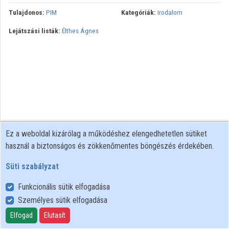
Tulajdonos:
PIM
Kategóriák:
Irodalom
Lejátszási listák:
Élthes Ágnes
Ez a weboldal kizárólag a működéshez elengedhetetlen sütiket
használ a biztonságos és zökkenőmentes böngészés érdekében.
Süti szabályzat
Funkcionális sütik elfogadása
Személyes sütik elfogadása
Felhasználói szabályzat
Adatkezelési tájékoztató
Elfogad
Elutasít
Süti szabályzat