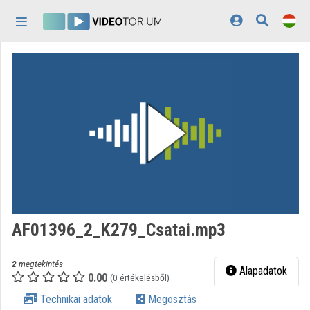
Fejléc kihagyása
Menü kihagyása
Tartalom kihagyása
Kezdőlap
Bejelentkezés
Felfedezés
Kategóriák
Lejátszási listák
Intézmények
AF01396_2_K279_Csatai.mp3
Közreműködők
2
megtekintés
Megjelenés:
világos
Alapadatok
0.00
(0 értékelésből)
Technikai adatok
Megosztás