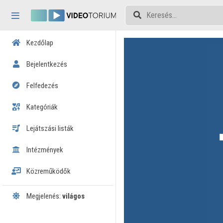
Fejléc kihagyása
Menü kihagyása
Tartalom kihagyása
Kezdőlap
Bejelentkezés
Felfedezés
Kategóriák
Lejátszási listák
Intézmények
Közreműködők
Megjelenés:
világos