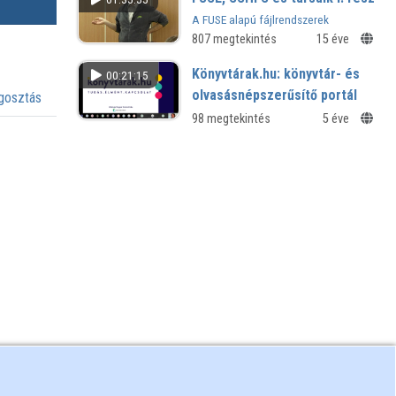
Konferencia
A FUSE alapú fájlrendszerek
használata
807 megtekintés
15 éve
Könyvtárak.hu: könyvtár- és
00:21:15
olvasásnépszerűsítő portál
osztás
98 megtekintés
5 éve