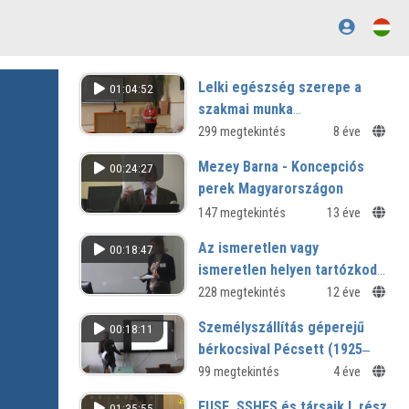
Lelki egészség szerepe a
01:04:52
szakmai munka
biztonságának megőrzésében
299 megtekintés
8 éve
Mezey Barna - Koncepciós
00:24:27
perek Magyarországon
147 megtekintés
13 éve
Az ismeretlen vagy
00:18:47
ismeretlen helyen tartózkodó
szerzők műveinek
228 megtekintés
12 éve
felhasználása egy új uniós
Személyszállítás géperejű
00:18:11
irányelv átültetésének
bérkocsival Pécsett (1925‒
tükrében
1950)
99 megtekintés
4 éve
V. Országos Közlekedéstörténeti
FUSE, SSHFS és társaik I. rész
01:35:55