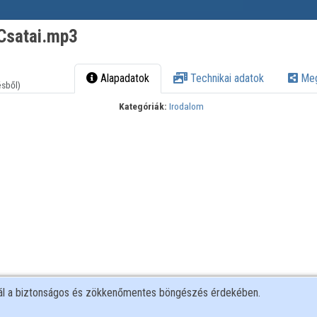
satai.mp3
Alapadatok
Technikai adatok
Meg
ésből)
Kategóriák:
Irodalom
nál a biztonságos és zökkenőmentes böngészés érdekében.