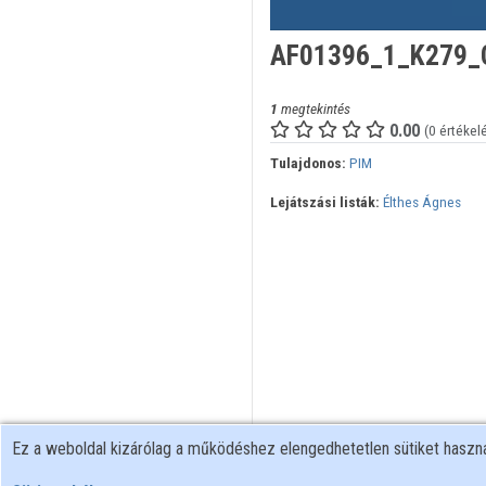
AF01396_1_K279_C
1
megtekintés
0.00
(0 értékel
Tulajdonos:
PIM
Lejátszási listák:
Élthes Ágnes
Ez a weboldal kizárólag a működéshez elengedhetetlen sütiket hasz