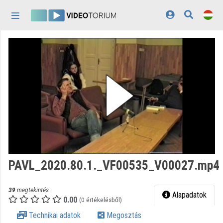
Fejléc kihagyása
Menü kihagyása
Tartalom kihagyása
Kezdőlap
Bejelentkezés
Felfedezés
Kategóriák
Lejátszási listák
Intézmények
PAVL_2020.80.1._VF00535_V00027.mp4
Közreműködők
39
megtekintés
Megjelenés:
világos
Alapadatok
0.00
(0 értékelésből)
Technikai adatok
Megosztás