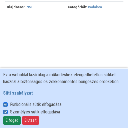
Tulajdonos:
PIM
Kategóriák:
Irodalom
Ez a weboldal kizárólag a működéshez elengedhetetlen sütiket
használ a biztonságos és zökkenőmentes böngészés érdekében.
Süti szabályzat
Funkcionális sütik elfogadása
Személyes sütik elfogadása
Felhasználói szabályzat
Adatkezelési tájékoztató
Elfogad
Elutasít
Süti szabályzat