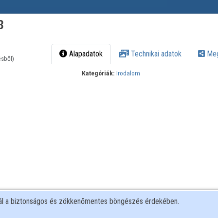
3
Alapadatok
Technikai adatok
Meg
ésből)
Kategóriák:
Irodalom
nál a biztonságos és zökkenőmentes böngészés érdekében.