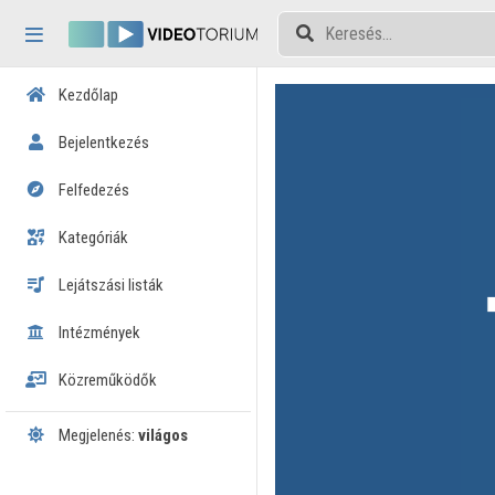
Fejléc kihagyása
Menü kihagyása
Tartalom kihagyása
Kezdőlap
Bejelentkezés
Felfedezés
Kategóriák
Lejátszási listák
Intézmények
Közreműködők
Megjelenés:
világos