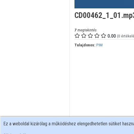
CD00462_1_01.mp
7
megtekintés
0.00
(0 értékel
Tulajdonos:
PIM
Ez a weboldal kizárólag a működéshez elengedhetetlen sütiket hasz