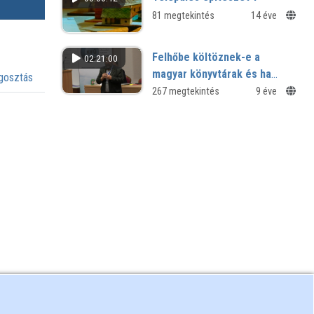
81 megtekintés
14 éve
Felhőbe költöznek-e a
02:21:00
magyar könyvtárak és ha
osztás
igen, hogyan és mikor?
267 megtekintés
9 éve