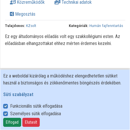
Közreműködők
Technikai adatok
Megosztás
Tulajdonos:
KZsolt
Kategóriák:
Humán fajfenntartás
Ez egy áltudományos előadás volt egy szakkollégiumi esten. Az
előadásban elhangzottakat ehhez mérten érdemes kezelni.
Ez a weboldal kizárólag a működéshez elengedhetetlen sütiket
használ a biztonságos és zökkenőmentes böngészés érdekében.
Süti szabályzat
Funkcionális sütik elfogadása
Személyes sütik elfogadása
Felhasználói szabályzat
Adatkezelési tájékoztató
Elfogad
Elutasít
Süti szabályzat