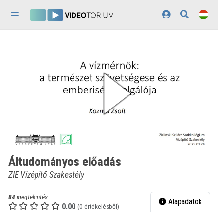
Fejléc kihagyása
Menü kihagyása
Tartalom kihagyása
Kezdőlap
Bejelentkezés
Felfedezés
Kategóriák
Lejátszási listák
Intézmények
Áltudományos előadás
Közreműködők
ZIE Vízépítő Szakestély
Megjelenés:
világos
84
megtekintés
Alapadatok
0.00
(0 értékelésből)