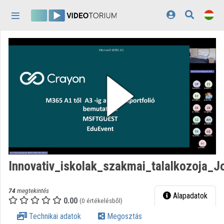
Fejléc kihagyása
Menü kihagyása
Tartalom kihagyása
Kezdőlap
Bejelentkezés
Felfedezés
Kategóriák
Lejátszási listák
Intézmények
Innovativ_iskolak_szakmai_talalkozoja_
Közreműködők
74
megtekintés
Megjelenés:
világos
Alapadatok
0.00
(0 értékelésből)
Technikai adatok
Megosztás