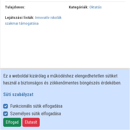
Tulajdonos:
Kategóriák:
Oktatás
Lejátszási listák:
Innovatív iskolák
szakmai támogatása
Ez a weboldal kizárólag a működéshez elengedhetetlen sütiket
használ a biztonságos és zökkenőmentes böngészés érdekében.
Süti szabályzat
Funkcionális sütik elfogadása
Személyes sütik elfogadása
Felhasználói szabályzat
Adatkezelési tájékoztató
Elfogad
Elutasít
Süti szabályzat