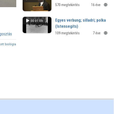
570 megtekintés
16 éve
Egyes verbung; silladri; polka
00:01:09
(Istensegíts)
109 megtekintés
7 éve
osztás
ott biológia