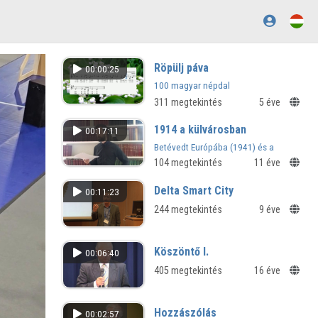
Röpülj páva
00:00:25
100 magyar népdal
311 megtekintés
5 éve
1914 a külvárosban
00:17:11
Betévedt Európába (1941) és a
Monarchia-irodalom
104 megtekintés
11 éve
Delta Smart City
00:11:23
244 megtekintés
9 éve
Köszöntő I.
00:06:40
405 megtekintés
16 éve
Hozzászólás
00:02:57