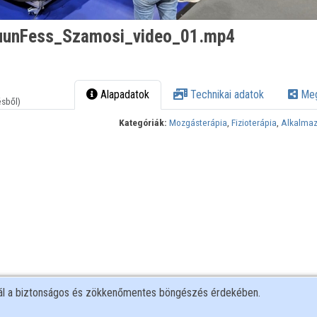
uunFess_Szamosi_video_01.mp4
Alapadatok
Technikai adatok
Meg
ésből)
Kategóriák:
Mozgásterápia
,
Fizioterápia
,
Alkalmaz
nál a biztonságos és zökkenőmentes böngészés érdekében.