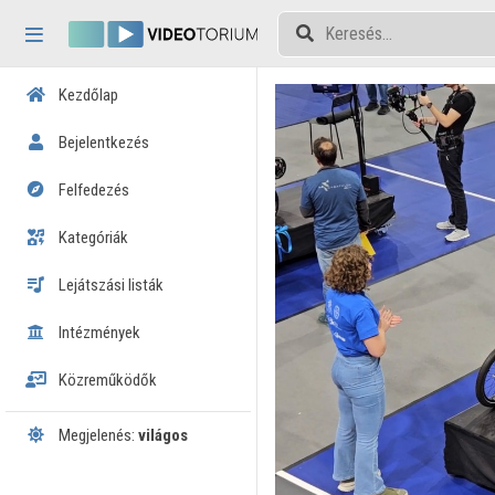
Fejléc kihagyása
Menü kihagyása
Tartalom kihagyása
Kezdőlap
Bejelentkezés
Felfedezés
Kategóriák
Lejátszási listák
Intézmények
Közreműködők
Megjelenés:
világos