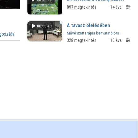
897 megtekintés
14 éve
A tavasz ölelésében
00:58:48
Művészetterápia bemutató óra
osztás
328 megtekintés
10 éve