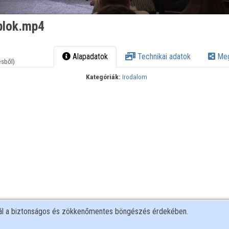
plok.mp4
Alapadatok
Technikai adatok
Meg
ésből)
Kategóriák:
Irodalom
nál a biztonságos és zökkenőmentes böngészés érdekében.