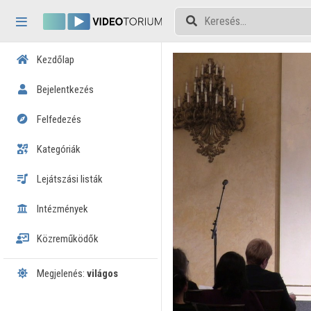
Fejléc kihagyása
Menü kihagyása
Tartalom kihagyása
Kezdőlap
Bejelentkezés
Felfedezés
Kategóriák
Lejátszási listák
Intézmények
Közreműködők
Megjelenés:
világos