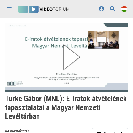
Fejléc kihagyása
Menü kihagyása
Tartalom kihagyása
Kezdőlap
Bejelentkezés
Felfedezés
Kategóriák
Lejátszási listák
Intézmények
Türke Gábor (MNL): E-iratok átvételének
Közreműködők
tapasztalatai a Magyar Nemzeti
Levéltárban
Megjelenés:
világos
84
megtekintés