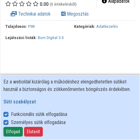
Alapadatok
0.00
(0 értékelésből)
Technikai adatok
Megosztás
Tulajdonos:
PIM
Kategóriák:
Adatkezelés
Lejátszási listák:
Born Digital 3.0
Ez a weboldal kizárólag a működéshez elengedhetetlen sütiket
használ a biztonságos és zökkenőmentes böngészés érdekében.
Süti szabályzat
Funkcionális sütik elfogadása
Személyes sütik elfogadása
Felhasználói szabályzat
Adatkezelési tájékoztató
Elfogad
Elutasít
Süti szabályzat