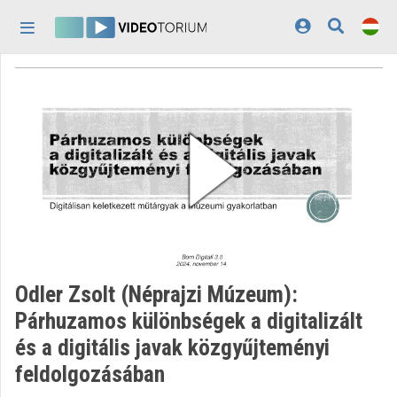
Fejléc kihagyása
Menü kihagyása
Tartalom kihagyása
Kezdőlap
Bejelentkezés
Felfedezés
Kategóriák
Lejátszási listák
Intézmények
Odler Zsolt (Néprajzi Múzeum):
Közreműködők
Párhuzamos különbségek a digitalizált
és a digitális javak közgyűjteményi
Megjelenés:
világos
feldolgozásában