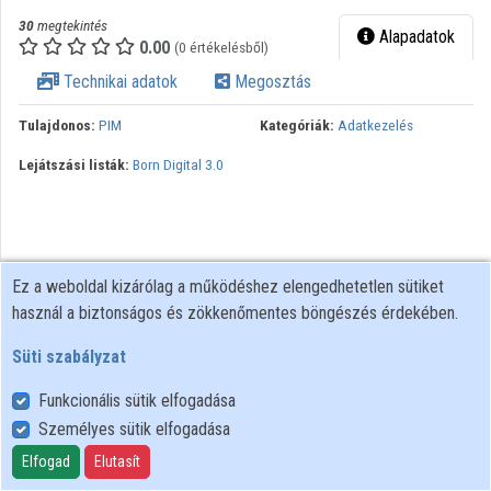
30
megtekintés
Alapadatok
0.00
(0 értékelésből)
Technikai adatok
Megosztás
Tulajdonos:
PIM
Kategóriák:
Adatkezelés
Lejátszási listák:
Born Digital 3.0
Ez a weboldal kizárólag a működéshez elengedhetetlen sütiket
használ a biztonságos és zökkenőmentes böngészés érdekében.
Süti szabályzat
Funkcionális sütik elfogadása
Személyes sütik elfogadása
Felhasználói szabályzat
Adatkezelési tájékoztató
Elfogad
Elutasít
Süti szabályzat