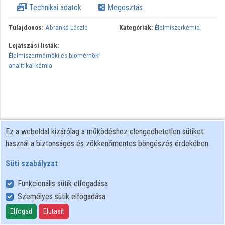
Technikai adatok
Megosztás
Tulajdonos:
Abrankó László
Kategóriák:
Élelmiszerkémia
Lejátszási listák:
Élelmiszermérnöki és biomérnöki
analitikai kémia
Ez a weboldal kizárólag a működéshez elengedhetetlen sütiket
használ a biztonságos és zökkenőmentes böngészés érdekében.
Süti szabályzat
Funkcionális sütik elfogadása
Személyes sütik elfogadása
Felhasználói szabályzat
Adatkezelési tájékoztató
Elfogad
Elutasít
Süti szabályzat