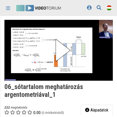
Fejléc kihagyása
Menü kihagyása
Tartalom kihagyása
Kezdőlap
Bejelentkezés
Felfedezés
Kategóriák
Lejátszási listák
Intézmények
06_sótartalom meghatározás
Közreműködők
argentometriával_1
Megjelenés:
világos
222
megtekintés
Alapadatok
0.00
(0 értékelésből)