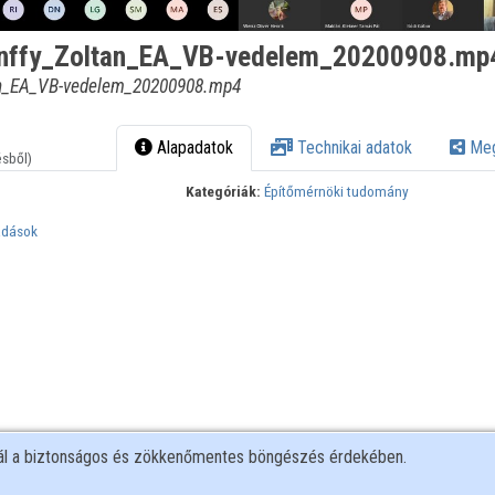
nffy_Zoltan_EA_VB-vedelem_20200908.mp
an_EA_VB-vedelem_20200908.mp4
Alapadatok
Technikai adatok
Meg
ésből)
Kategóriák:
Építőmérnöki tudomány
adások
nál a biztonságos és zökkenőmentes böngészés érdekében.