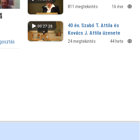
811 megtekintés
16 éve
4
40 év. Szabó T. Attila és
00:27:28
Kovács J. Attila üzenete
24 megtekintés
44 hete
osztás