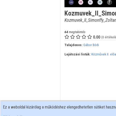
Kozmuvek_II_Simo
Kozmuvek_II_Simonffy_Zolt
64
megtekintés
0.00
(0 értékel
Tulajdonos:
Gábor Bódi
Lejátszási listák:
Közművek II. elő
Ez a weboldal kizárólag a működéshez elengedhetetlen sütiket hasz