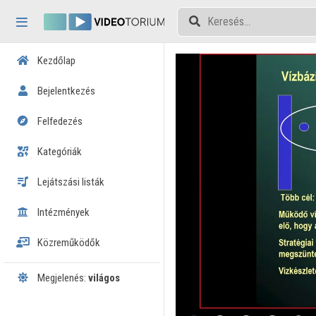
Fejléc kihagyása
Menü kihagyása
Tartalom kihagyása
Kezdőlap
Bejelentkezés
Felfedezés
Kategóriák
Lejátszási listák
Intézmények
Közreműködők
Megjelenés:
világos