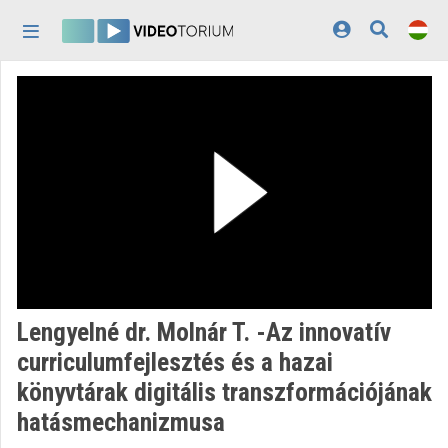
Fejléc kihagyása
Menü kihagyása
Tartalom kihagyása
Kezdőlap
Bejelentkezés
Felfedezés
Kategóriák
Lejátszási listák
Intézmények
Lengyelné dr. Molnár T. -Az innovatív
Közreműködők
curriculumfejlesztés és a hazai
könyvtárak digitális transzformációjának
Megjelenés:
világos
hatásmechanizmusa