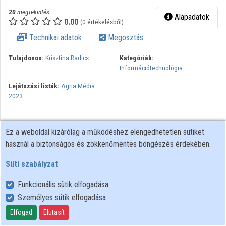
20
megtekintés
Alapadatok
0.00
(0 értékelésből)
Technikai adatok
Megosztás
Tulajdonos:
Krisztina Radics
Kategóriák:
Információtechnológia
Lejátszási listák:
Agria Média
2023
Ez a weboldal kizárólag a működéshez elengedhetetlen sütiket
használ a biztonságos és zökkenőmentes böngészés érdekében.
Süti szabályzat
Funkcionális sütik elfogadása
Személyes sütik elfogadása
Felhasználói szabályzat
Adatkezelési tájékoztató
Elfogad
Elutasít
Süti szabályzat