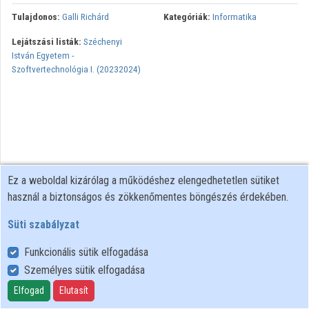
Tulajdonos:
Galli Richárd
Kategóriák:
Informatika
Lejátszási listák:
Széchenyi
István Egyetem -
Szoftvertechnológia I. (20232024)
Ez a weboldal kizárólag a működéshez elengedhetetlen sütiket
használ a biztonságos és zökkenőmentes böngészés érdekében.
Süti szabályzat
Funkcionális sütik elfogadása
Személyes sütik elfogadása
Felhasználói szabályzat
Adatkezelési tájékoztató
Elfogad
Elutasít
Süti szabályzat