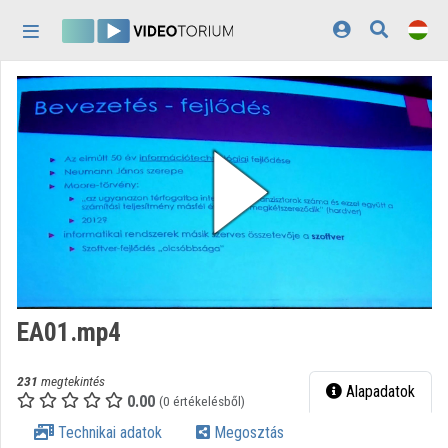
Fejléc kihagyása
Menü kihagyása
Tartalom kihagyása
Kezdőlap
Bejelentkezés
Felfedezés
Kategóriák
Lejátszási listák
Intézmények
EA01.mp4
Közreműködők
231
megtekintés
Megjelenés:
világos
Alapadatok
0.00
(0 értékelésből)
Technikai adatok
Megosztás