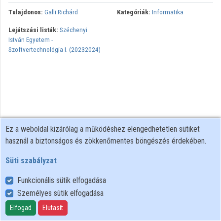
Tulajdonos:
Galli Richárd
Kategóriák:
Informatika
Lejátszási listák:
Széchenyi
István Egyetem -
Szoftvertechnológia I. (20232024)
Ez a weboldal kizárólag a működéshez elengedhetetlen sütiket
használ a biztonságos és zökkenőmentes böngészés érdekében.
Süti szabályzat
Funkcionális sütik elfogadása
Személyes sütik elfogadása
Felhasználói szabályzat
Adatkezelési tájékoztató
Elfogad
Elutasít
Süti szabályzat