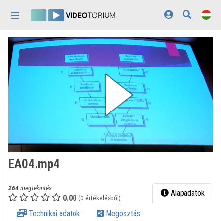
Fejléc kihagyása
Menü kihagyása
Tartalom kihagyása
Kezdőlap
Bejelentkezés
Felfedezés
Kategóriák
Lejátszási listák
Intézmények
EA04.mp4
Közreműködők
264
megtekintés
Megjelenés:
világos
Alapadatok
0.00
(0 értékelésből)
Technikai adatok
Megosztás