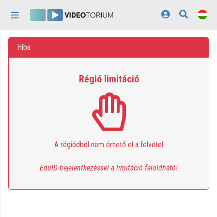
Fejléc kihagyása
Menü kihagyása
Tartalom kihagyása
Kezdőlap
Hiba
Bejelentkezés
Régió limitáció
Felfedezés
Kategóriák
Lejátszási listák
A régiódból nem érhető el a felvétel
Intézmények
Közreműködők
EduID bejelentkezéssel a limitáció feloldható!
Megjelenés:
világos