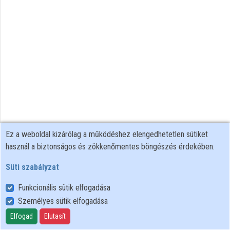
Ez a weboldal kizárólag a működéshez elengedhetetlen sütiket
használ a biztonságos és zökkenőmentes böngészés érdekében.
Süti szabályzat
Funkcionális sütik elfogadása
Személyes sütik elfogadása
Felhasználói szabályzat
Adatkezelési tájékoztató
Elfogad
Elutasít
Süti szabályzat