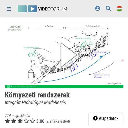
Fejléc kihagyása
Menü kihagyása
Tartalom kihagyása
Kezdőlap
Bejelentkezés
Felfedezés
Kategóriák
Lejátszási listák
Intézmények
Környezeti rendszerek
Közreműködők
Integrált Hidrológiai Modellezés
Megjelenés:
világos
114
megtekintés
Alapadatok
3.00
(2 értékelésből)