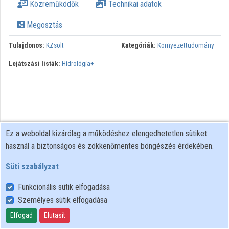
Közreműködők
Technikai adatok
Megosztás
Tulajdonos:
KZsolt
Kategóriák:
Környezettudomány
Lejátszási listák:
Hidrológia+
Ez a weboldal kizárólag a működéshez elengedhetetlen sütiket
használ a biztonságos és zökkenőmentes böngészés érdekében.
Süti szabályzat
Funkcionális sütik elfogadása
Személyes sütik elfogadása
Felhasználói szabályzat
Adatkezelési tájékoztató
Elfogad
Elutasít
Süti szabályzat