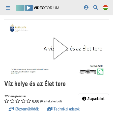
Fejléc kihagyása
Menü kihagyása
Tartalom kihagyása
Kezdőlap
Bejelentkezés
Felfedezés
Kategóriák
Lejátszási listák
Intézmények
Víz helye és az Élet tere
Közreműködők
124
megtekintés
Megjelenés:
világos
Alapadatok
0.00
(0 értékelésből)
Közreműködők
Technikai adatok