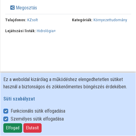
Megosztás
Tulajdonos:
KZsolt
Kategóriák:
Környezettudomány
Lejátszási listák:
Hidrológia+
Ez a weboldal kizárólag a működéshez elengedhetetlen sütiket
használ a biztonságos és zökkenőmentes böngészés érdekében.
Süti szabályzat
Funkcionális sütik elfogadása
Személyes sütik elfogadása
Felhasználói szabályzat
Adatkezelési tájékoztató
Elfogad
Elutasít
Süti szabályzat