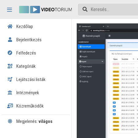
Fejléc kihagyása
Menü kihagyása
Tartalom kihagyása
Kezdőlap
Bejelentkezés
Felfedezés
Kategóriák
Lejátszási listák
Intézmények
Közreműködők
Megjelenés:
világos