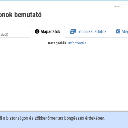
onok bemutató
Alapadatok
Technikai adatok
Meg
ésből)
Kategóriák:
Informatika
nál a biztonságos és zökkenőmentes böngészés érdekében.