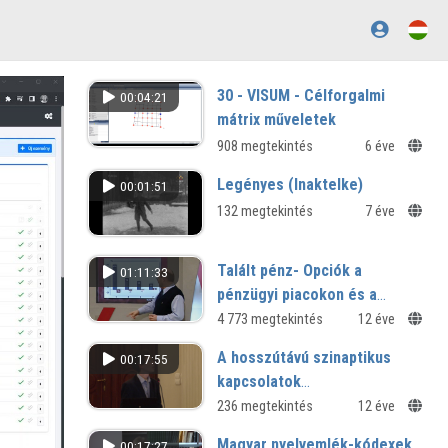
30 - VISUM - Célforgalmi
00:04:21
mátrix műveletek
908 megtekintés
6 éve
Legényes (Inaktelke)
00:01:51
132 megtekintés
7 éve
Talált pénz- Opciók a
01:11:33
pénzügyi piacokon és a
mindennapokban
4 773 megtekintés
12 éve
A hosszútávú szinaptikus
00:17:55
kapcsolatok
kölcsönhatásának és
236 megtekintés
12 éve
plasztikusságának szerepe a
Magyar nyelvemlék-kódexek
00:17:27