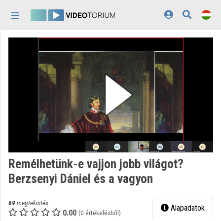
Fejléc kihagyása
Menü kihagyása
Tartalom kihagyása
Kezdőlap
Bejelentkezés
Felfedezés
Kategóriák
Lejátszási listák
Intézmények
Remélhetünk-e vajjon jobb világot?
Közreműködők
Berzsenyi Dániel és a vagyon
Megjelenés:
világos
69
megtekintés
Alapadatok
0.00
(0 értékelésből)