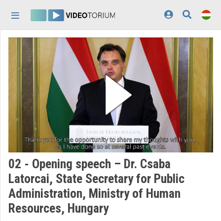
Fejléc kihagyása
Menü kihagyása
Tartalom kihagyása
Kezdőlap
Bejelentkezés
Felfedezés
Kategóriák
Lejátszási listák
Intézmények
02 - Opening speech – Dr. Csaba
Közreműködők
Latorcai, State Secretary for Public
Administration, Ministry of Human
Megjelenés:
világos
Resources, Hungary