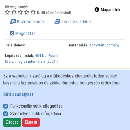
59
megtekintés
Alapadatok
0.00
(0 értékelésből)
Közreműködők
Technikai adatok
Megosztás
Tulajdonos:
Kategóriák:
Könyvtártudomány
Lejátszási listák:
404 Not Found -
Ki őrzi meg az internetet? (2021.)
Latorcai Csaba EMMI közigazgatási államtitkár köszöntője magyar
Ez a weboldal kizárólag a működéshez elengedhetetlen sütiket
nyelven angol nyelvű felirattal.
használ a biztonságos és zökkenőmentes böngészés érdekében.
Süti szabályzat
Funkcionális sütik elfogadása
Személyes sütik elfogadása
Felhasználói szabályzat
Adatkezelési tájékoztató
Elfogad
Elutasít
Süti szabályzat