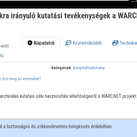
ra irányuló kutatási tevékenységek a WAR
Alapadatok
Közreműködők
Technikai
ésből)
és
Kategóriák:
Könyvtártudomány
i őrzi meg az internetet?
chiválás kutatási célú hasznosítási lehetőségeiről a WARCNET projekt
nál a biztonságos és zökkenőmentes böngészés érdekében.