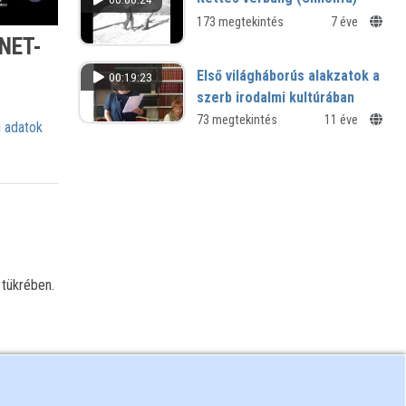
173 megtekintés
7 éve
CNET-
Első világháborús alakzatok a
00:19:23
szerb irodalmi kultúrában
A két háború közötti perspektívákról
73 megtekintés
11 éve
 adatok
 tükrében.