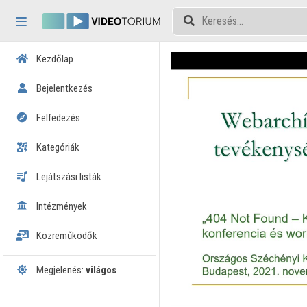
Fejléc kihagyása
Menü kihagyása
Tartalom kihagyása
Kezdőlap
Bejelentkezés
Felfedezés
Kategóriák
Lejátszási listák
Intézmények
Közreműködők
Megjelenés:
világos