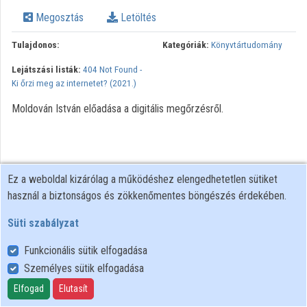
Megosztás
Letöltés
Tulajdonos:
Kategóriák:
Könyvtártudomány
Lejátszási listák:
404 Not Found -
Ki őrzi meg az internetet? (2021.)
Moldován István előadása a digitális megőrzésről.
Ez a weboldal kizárólag a működéshez elengedhetetlen sütiket
használ a biztonságos és zökkenőmentes böngészés érdekében.
Süti szabályzat
Funkcionális sütik elfogadása
Személyes sütik elfogadása
Felhasználói szabályzat
Adatkezelési tájékoztató
Elfogad
Elutasít
Süti szabályzat