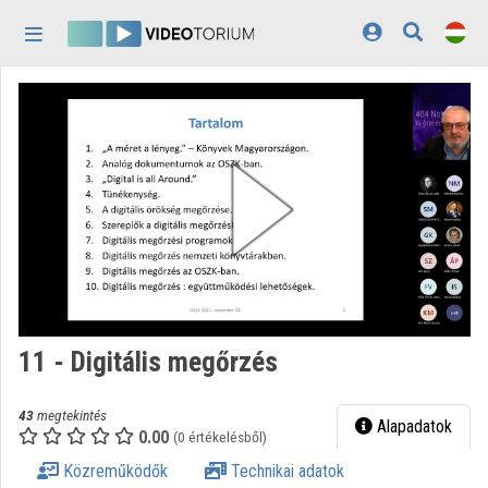
Fejléc kihagyása
Menü kihagyása
Tartalom kihagyása
Kezdőlap
Bejelentkezés
Felfedezés
Kategóriák
Lejátszási listák
Intézmények
11 - Digitális megőrzés
Közreműködők
43
megtekintés
Megjelenés:
világos
Alapadatok
0.00
(0 értékelésből)
Közreműködők
Technikai adatok