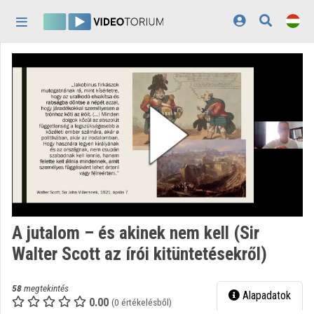
Fejléc kihagyása
Menü kihagyása
Tartalom kihagyása
Kezdőlap
Bejelentkezés
Felfedezés
Kategóriák
Lejátszási listák
Intézmények
A jutalom – és akinek nem kell (Sir
Közreműködők
Walter Scott az írói kitüntetésekről)
Megjelenés:
világos
58
megtekintés
Alapadatok
0.00
(0 értékelésből)