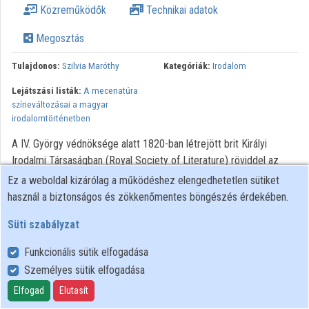
Közreműködők
Technikai adatok
Megosztás
Tulajdonos:
Szilvia Maróthy
Kategóriák:
Irodalom
Lejátszási listák:
A mecenatúra
színeváltozásai a magyar
irodalomtörténetben
A IV. György védnöksége alatt 1820-ban létrejött brit Királyi
Irodalmi Társaságban (Royal Society of Literature) röviddel az
alapítás után tervbe vették, hogy évente aranyérmeket és
Ez a weboldal kizárólag a működéshez elengedhetetlen sütiket
pénzjutalmat osztanak ki arra érdemesnek talált írók részére. Sir
használ a biztonságos és zökkenőmentes böngészés érdekében.
Walter Scott még a díjalapítás nyilvános bejelentése előtt
Süti szabályzat
terjedelmes beadványban tiltakozott az ötlet ellen, máig
elgondolkodtató módon vetve össze a szimbolikus elismerés és a
Funkcionális sütik elfogadása
piaci siker, az anyagi ösztönzés és a szellemi érdem
Személyes sütik elfogadása
szempontjait. Néhány évvel később ugyanakkor Scott maga is
Elfogad
Elutasít
részesült hasonló díjban, mégpedig egy magánszemélytől,