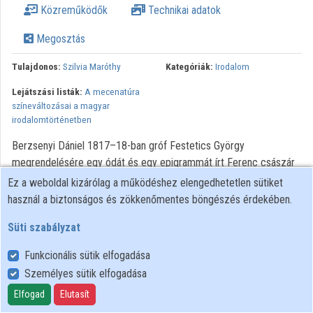
Közreműködők
Technikai adatok
Megosztás
Tulajdonos:
Szilvia Maróthy
Kategóriák:
Irodalom
Lejátszási listák:
A mecenatúra
színeváltozásai a magyar
irodalomtörténetben
Berzsenyi Dániel 1817–18-ban gróf Festetics György
megrendelésére egy ódát és egy epigrammát írt Ferenc császár
és király tervezett keszthelyi látogatásának alkalmából. (Felséges
Ez a weboldal kizárólag a működéshez elengedhetetlen sütiket
Királyunknak Keszthelyre váratásakor; Felirás). A verseket
használ a biztonságos és zökkenőmentes böngészés érdekében.
Berzsenyi dinasztia iránti hűségének megnyilvánulásaként szokás
Süti szabályzat
olvasni, s ennek megfelelően dicsérni vagy kárhoztatni. Az
előadásban ezen értelmezői perspektíva kitágítására teszek
Funkcionális sütik elfogadása
kísérletet. Elsőként megvizsgálom a keletkezés – a Berzsenyi-
Személyes sütik elfogadása
életmű többi darabjához képest kivételesen jól – dokumentálható
Elfogad
Elutasít
körülményeit. A továbbiakban egy olyan olvasatra teszek