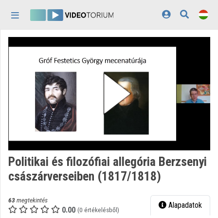
Fejléc kihagyása
Menü kihagyása
Tartalom kihagyása
Kezdőlap
Bejelentkezés
Felfedezés
Kategóriák
Lejátszási listák
Intézmények
Politikai és filozófiai allegória Berzsenyi
Közreműködők
császárverseiben (1817/1818)
Megjelenés:
világos
63
megtekintés
Alapadatok
0.00
(0 értékelésből)