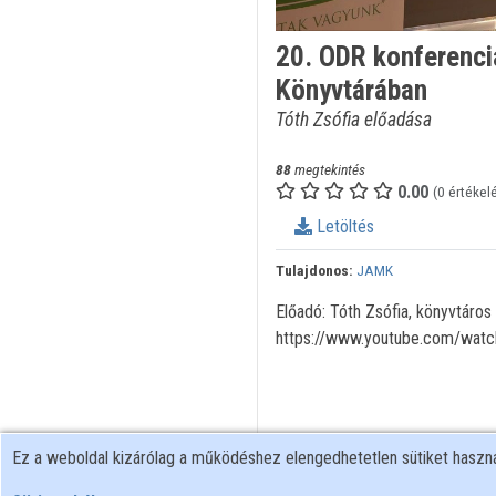
20. ODR konferenci
Könyvtárában
Tóth Zsófia előadása
88
megtekintés
0.00
(0 értékel
Letöltés
Tulajdonos:
JAMK
Előadó: Tóth Zsófia, könyvtáro
https://www.youtube.com/wat
Ez a weboldal kizárólag a működéshez elengedhetetlen sütiket hasz