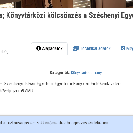
a; Könyvtárközi kölcsönzés a Széchenyi Eg
Alapadatok
Technikai adatok
Meg
ésből)
Kategóriák:
Könyvtártudomány
s – Széchenyi István Egyetem Egyetemi Könyvtár Emlékeink videó:
ch?v=Ijnjzgm9VMU
nál a biztonságos és zökkenőmentes böngészés érdekében.