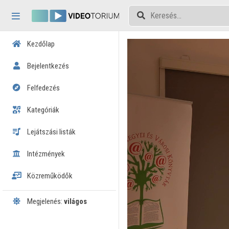
Fejléc kihagyása
Menü kihagyása
Tartalom kihagyása
Kezdőlap
Bejelentkezés
Felfedezés
Kategóriák
Lejátszási listák
Intézmények
Közreműködők
Megjelenés:
világos