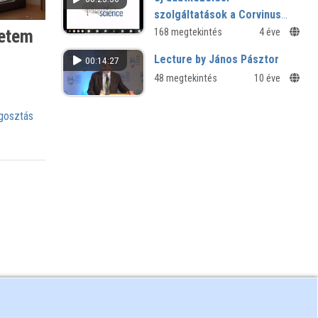
szolgáltatások a Corvinus
Egyetemen
yetem
168 megtekintés
4 éve
Lecture by János Pásztor
00:14:27
48 megtekintés
10 éve
osztás