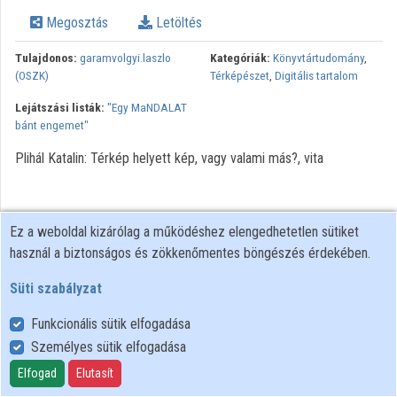
Megosztás
Letöltés
Tulajdonos:
garamvolgyi.laszlo
Kategóriák:
Könyvtártudomány
,
(OSZK)
Térképészet
,
Digitális tartalom
Lejátszási listák:
"Egy MaNDALAT
bánt engemet"
Plihál Katalin: Térkép helyett kép, vagy valami más?, vita
Ez a weboldal kizárólag a működéshez elengedhetetlen sütiket
használ a biztonságos és zökkenőmentes böngészés érdekében.
Süti szabályzat
Funkcionális sütik elfogadása
Személyes sütik elfogadása
Felhasználói szabályzat
Adatkezelési tájékoztató
Elfogad
Elutasít
Süti szabályzat