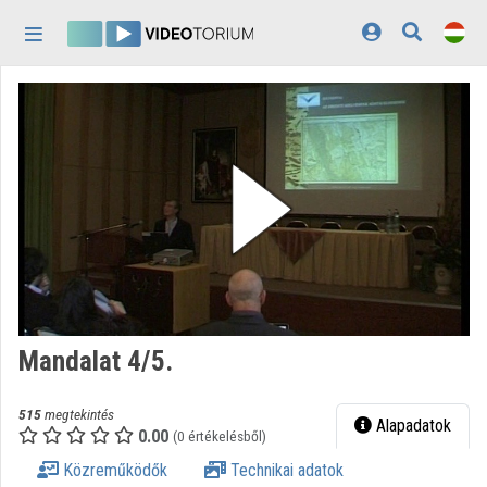
Fejléc kihagyása
Menü kihagyása
Tartalom kihagyása
Kezdőlap
Bejelentkezés
Felfedezés
Kategóriák
Lejátszási listák
Intézmények
Mandalat 4/5.
Közreműködők
515
megtekintés
Megjelenés:
világos
Alapadatok
0.00
(0 értékelésből)
Közreműködők
Technikai adatok