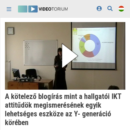
Fejléc kihagyása
Menü kihagyása
Tartalom kihagyása
Kezdőlap
Bejelentkezés
Felfedezés
Kategóriák
Lejátszási listák
Intézmények
A kötelező blogírás mint a hallgatói IKT
Közreműködők
attitűdök megismerésének egyik
lehetséges eszköze az Y- generáció
Megjelenés:
világos
körében