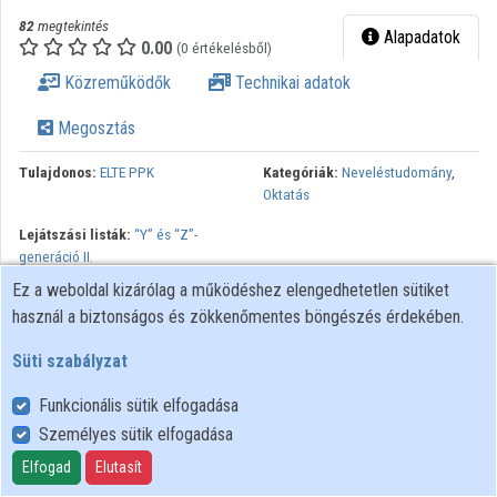
82
megtekintés
Alapadatok
0.00
(0 értékelésből)
Közreműködők
Technikai adatok
Megosztás
Tulajdonos:
ELTE PPK
Kategóriák:
Neveléstudomány
,
Oktatás
Lejátszási listák:
“Y” és “Z”-
generáció II.
Ez a weboldal kizárólag a működéshez elengedhetetlen sütiket
IV. OKTATÁS-INFORMATIKAI KONFERENCIA “Y” és “Z”-generáció
használ a biztonságos és zökkenőmentes böngészés érdekében.
II.
Süti szabályzat
Funkcionális sütik elfogadása
Személyes sütik elfogadása
Felhasználói szabályzat
Adatkezelési tájékoztató
Elfogad
Elutasít
Süti szabályzat