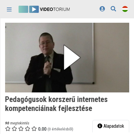
Fejléc kihagyása
Menü kihagyása
Tartalom kihagyása
Kezdőlap
Bejelentkezés
Felfedezés
Kategóriák
Lejátszási listák
Intézmények
Pedagógusok korszerű internetes
Közreműködők
kompetenciáinak fejlesztése
Megjelenés:
világos
90
megtekintés
Alapadatok
0.00
(0 értékelésből)