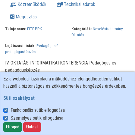
Közreműködők
Technikai adatok
Megosztás
Tulajdonos:
ELTE PPK
Kategóriák:
Neveléstudomány
,
Oktatás
Lejátszási listák:
Pedagógus és
pedagógusképzés
IV. OKTATÁS-INFORMATIKAI KONFERENCIA Pedagógus és
pedagógusképzés
Ez a weboldal kizárólag a működéshez elengedhetetlen sütiket
használ a biztonságos és zökkenőmentes böngészés érdekében.
Süti szabályzat
Funkcionális sütik elfogadása
Személyes sütik elfogadása
Felhasználói szabályzat
Adatkezelési tájékoztató
Elfogad
Elutasít
Süti szabályzat