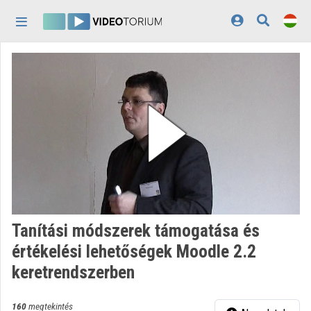
Fejléc kihagyása
Menü kihagyása
Tartalom kihagyása
Kezdőlap
Bejelentkezés
Felfedezés
Kategóriák
Lejátszási listák
Intézmények
Tanítási módszerek támogatása és
Közreműködők
értékelési lehetőségek Moodle 2.2
keretrendszerben
Megjelenés:
világos
160
megtekintés