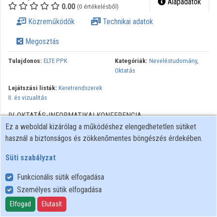
Alapadatok
0.00
(0 értékelésből)
Közreműködők
Technikai adatok
Megosztás
Tulajdonos:
ELTE PPK
Kategóriák:
Neveléstudomány
,
Oktatás
Lejátszási listák:
Keretrendszerek
II. és vizualitás
IV. OKTATÁS-INFORMATIKAI KONFERENCIA
Ez a weboldal kizárólag a működéshez elengedhetetlen sütiket
használ a biztonságos és zökkenőmentes böngészés érdekében.
Süti szabályzat
Funkcionális sütik elfogadása
Személyes sütik elfogadása
Felhasználói szabályzat
Adatkezelési tájékoztató
Elfogad
Elutasít
Süti szabályzat