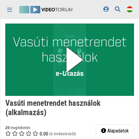
Fejléc kihagyása
Menü kihagyása
Tartalom kihagyása
Kezdőlap
Bejelentkezés
Felfedezés
Kategóriák
Lejátszási listák
Intézmények
Vasúti menetrendet használok
Közreműködők
(alkalmazás)
Megjelenés:
világos
20
megtekintés
Alapadatok
0.00
(0 értékelésből)