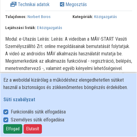
Technikai adatok
Megosztás
Tulajdonos:
Norbert Boros
Kategóriák:
Közigazgatás
Lejátszási listák:
E-közigazgatás
Modul: e-Utazás Leírás: Leírás: A videóban a MÁV-START Vasúti
Személyszállító Zrt. online megoldásainak bemutatását folytatjuk.
A videó az androidos MÁV alkalmazás használatát mutatja be.
Megismerkedünk az alkalmazás funkcióival - regisztráció, belépés,
menetrendtervező -, valamint egyéb kényelmi lehetőségeivel.
Videót készítette: Széchenyi István Egyetem Tulajdonos: KIFÜ
Ez a weboldal kizárólag a működéshez elengedhetetlen sütiket
Zene: Bensound - Once Again Forrás:https://www.bensound.com
használ a biztonságos és zökkenőmentes böngészés érdekében.
Süti szabályzat
Funkcionális sütik elfogadása
Személyes sütik elfogadása
Felhasználói szabályzat
Adatkezelési tájékoztató
Elfogad
Elutasít
Süti szabályzat