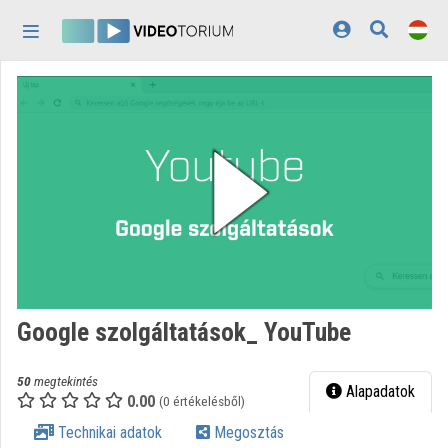
Fejléc kihagyása
Menü kihagyása
Tartalom kihagyása
Kezdőlap
Bejelentkezés
Felfedezés
Kategóriák
Lejátszási listák
Intézmények
Google szolgáltatások_ YouTube
Közreműködők
50
megtekintés
Megjelenés:
világos
Alapadatok
0.00
(0 értékelésből)
Technikai adatok
Megosztás