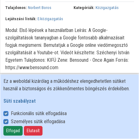
Tulajdonos:
Norbert Boros
Kategóriák:
Közigazgatás
Lejátszási listák:
E-közigazgatás
Modul: Első lépések a használatban Leírás: A Google-
szolgáltatások tananyagban a Google fontosabb alkalmazásait
fogjuk megismerni. Bemutatjuk a Google online viedómegosztó
szolgáltatását a Youtube-ot. Videót készítette: Széchenyi István
Egyetem Tulajdonos: KIFÜ Zene: Bensound - Once Again Forrás:
https://www.bensound.com
Ez a weboldal kizárólag a működéshez elengedhetetlen sütiket
használ a biztonságos és zökkenőmentes böngészés érdekében.
Süti szabályzat
Funkcionális sütik elfogadása
Személyes sütik elfogadása
Felhasználói szabályzat
Adatkezelési tájékoztató
Elfogad
Elutasít
Süti szabályzat