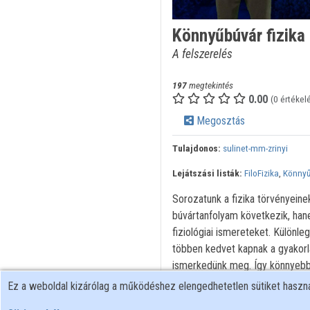
Könnyűbúvár fizika 
A felszerelés
197
megtekintés
0.00
(0 értékel
Megosztás
Tulajdonos:
sulinet-mm-zrinyi
Lejátszási listák:
FiloFizika
,
Könnyű
Sorozatunk a fizika törvényeine
búvártanfolyam következik, han
fiziológiai ismereteket. Különl
többen kedvet kapnak a gyakorla
ismerkedünk meg. Így könnyebb 
Ez a weboldal kizárólag a működéshez elengedhetetlen sütiket hasz