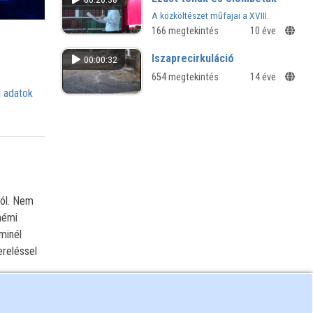
A közköltészet műfajai a XVIII.
századi magyar kéziratos és
166 megtekintés
10 éve
nyomtatott nyilvánosságban
Iszaprecirkuláció
00:00:32
654 megtekintés
14 éve
 adatok
ról. Nem
némi
minél
ereléssel