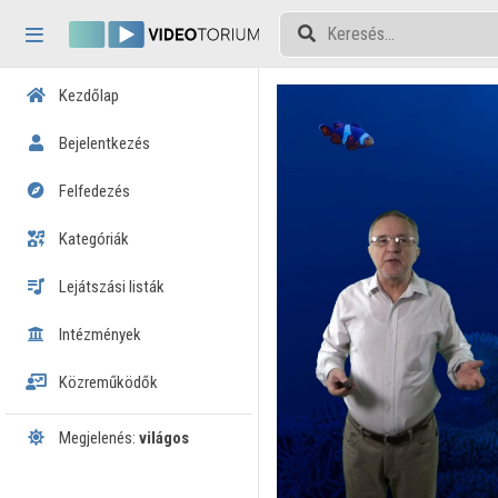
Fejléc kihagyása
Menü kihagyása
Tartalom kihagyása
Kezdőlap
Bejelentkezés
Felfedezés
Kategóriák
Lejátszási listák
Intézmények
Közreműködők
Megjelenés:
világos