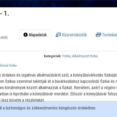
- 1.
Alapadatok
Közreműködők
Technikai
ésből)
Kategóriák:
Fizika
,
Alkalmazott fizika
búvár fizika
k érdekes és izgalmas alkalmazásáról szól, a könnyűbúvárkodás fizikájá
em fizikus szemmel tekintjük át a búvárkodáshoz kapcsolódó fizikai és 
eges körülmények között alkalmazzuk a fizikát. Remélem, azért a végére 
tban is kipróbálni a könnyűbúvár merülést. Először a könnyűbúvár felsz
lesz követni a részleteket.
nál a biztonságos és zökkenőmentes böngészés érdekében.