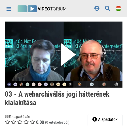
Fejléc kihagyása
Menü kihagyása
Tartalom kihagyása
Kezdőlap
Bejelentkezés
Felfedezés
Kategóriák
Lejátszási listák
Intézmények
03 - A webarchiválás jogi hátterének
Közreműködők
kialakítása
Megjelenés:
világos
335
megtekintés
Alapadatok
0.00
(0 értékelésből)