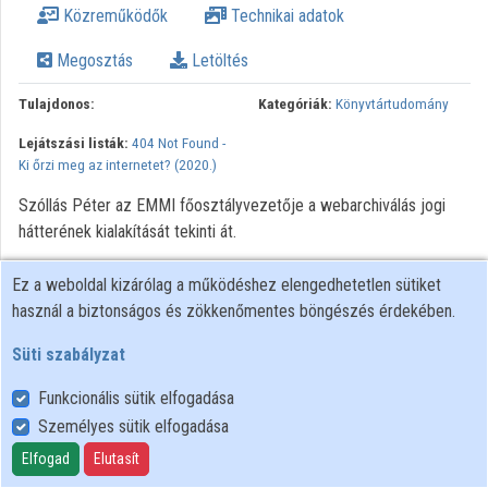
Közreműködők
Technikai adatok
Megosztás
Letöltés
Tulajdonos:
Kategóriák:
Könyvtártudomány
Lejátszási listák:
404 Not Found -
Ki őrzi meg az internetet? (2020.)
Szóllás Péter az EMMI főosztályvezetője a webarchiválás jogi
hátterének kialakítását tekinti át.
Ez a weboldal kizárólag a működéshez elengedhetetlen sütiket
használ a biztonságos és zökkenőmentes böngészés érdekében.
Süti szabályzat
Funkcionális sütik elfogadása
Személyes sütik elfogadása
Felhasználói szabályzat
Adatkezelési tájékoztató
Elfogad
Elutasít
Süti szabályzat