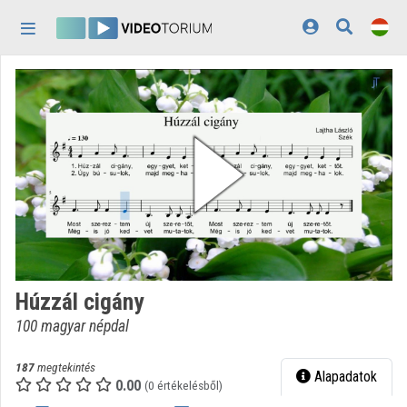
Fejléc kihagyása
Menü kihagyása
Tartalom kihagyása
Kezdőlap
Bejelentkezés
Felfedezés
Kategóriák
Lejátszási listák
Intézmények
Húzzál cigány
Közreműködők
100 magyar népdal
Megjelenés:
világos
187
megtekintés
Alapadatok
0.00
(0 értékelésből)