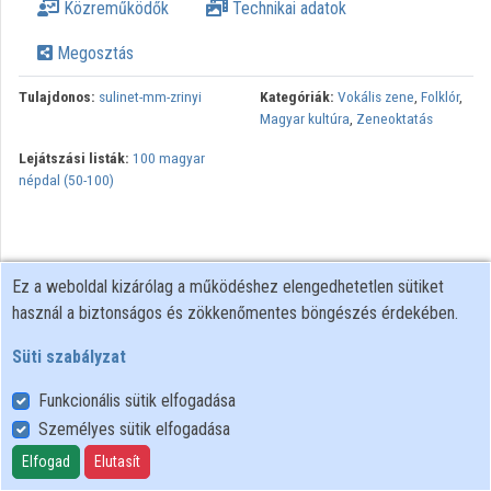
Közreműködők
Technikai adatok
Megosztás
Tulajdonos:
sulinet-mm-zrinyi
Kategóriák:
Vokális zene
,
Folklór
,
Magyar kultúra
,
Zeneoktatás
Lejátszási listák:
100 magyar
népdal (50-100)
Ez a weboldal kizárólag a működéshez elengedhetetlen sütiket
használ a biztonságos és zökkenőmentes böngészés érdekében.
Süti szabályzat
Funkcionális sütik elfogadása
Személyes sütik elfogadása
Felhasználói szabályzat
Adatkezelési tájékoztató
Elfogad
Elutasít
Süti szabályzat