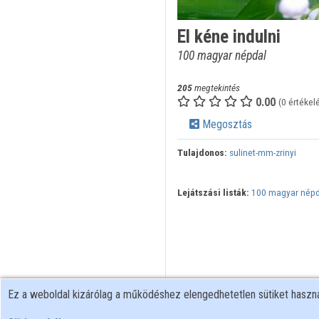
El kéne indulni
100 magyar népdal
205
megtekintés
0.00
(0 értékel
Megosztás
Tulajdonos:
sulinet-mm-zrinyi
Lejátszási listák:
100 magyar népd
Ez a weboldal kizárólag a működéshez elengedhetetlen sütiket hasz