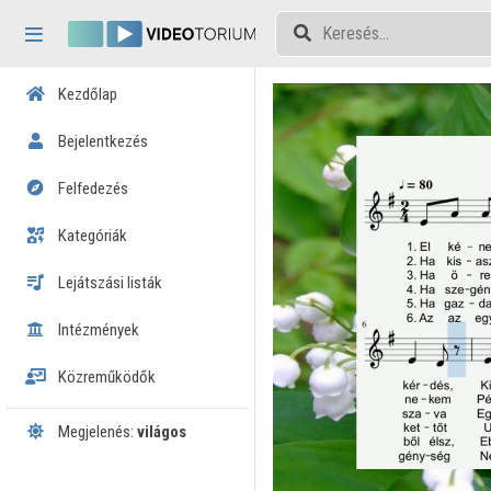
Fejléc kihagyása
Menü kihagyása
Tartalom kihagyása
Kezdőlap
Bejelentkezés
Felfedezés
Kategóriák
Lejátszási listák
Intézmények
Közreműködők
Megjelenés:
világos