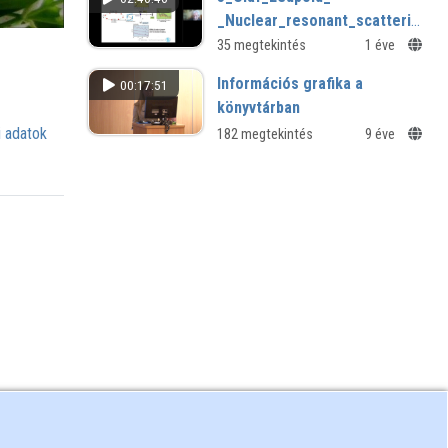
_Nuclear_resonant_scattering_of
_from_bending_magnet_to_free_
35 megtekintés
1 éve
Információs grafika a
00:17:51
könyvtárban
 adatok
182 megtekintés
9 éve