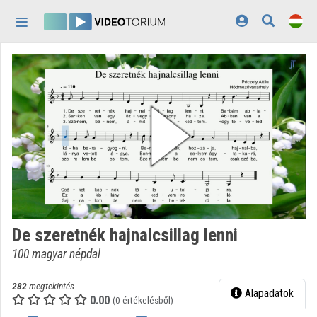
Fejléc kihagyása
Menü kihagyása
Tartalom kihagyása
Kezdőlap
Bejelentkezés
Felfedezés
Kategóriák
Lejátszási listák
Intézmények
De szeretnék hajnalcsillag lenni
Közreműködők
100 magyar népdal
Megjelenés:
világos
282
megtekintés
Alapadatok
0.00
(0 értékelésből)