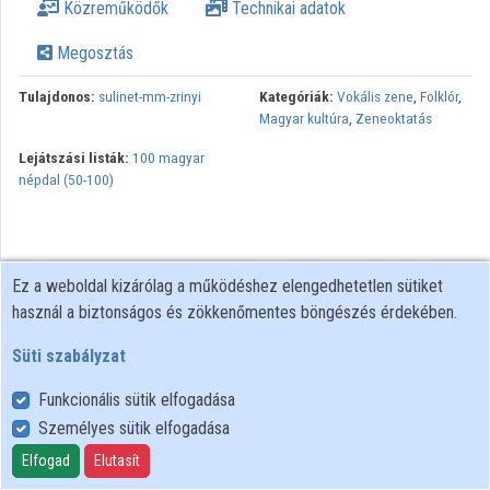
Közreműködők
Technikai adatok
Megosztás
Tulajdonos:
sulinet-mm-zrinyi
Kategóriák:
Vokális zene
,
Folklór
,
Magyar kultúra
,
Zeneoktatás
Lejátszási listák:
100 magyar
népdal (50-100)
Ez a weboldal kizárólag a működéshez elengedhetetlen sütiket
használ a biztonságos és zökkenőmentes böngészés érdekében.
Süti szabályzat
Funkcionális sütik elfogadása
Személyes sütik elfogadása
Felhasználói szabályzat
Adatkezelési tájékoztató
Elfogad
Elutasít
Süti szabályzat