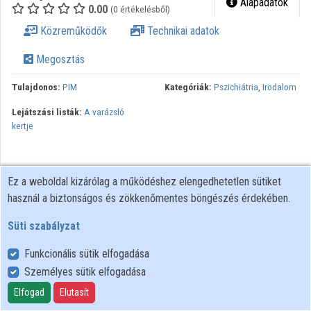
Alapadatok
0.00
(0 értékelésből)
Közreműködők
Technikai adatok
Megosztás
Tulajdonos:
PIM
Kategóriák:
Pszichiátria
,
Irodalom
Lejátszási listák:
A varázsló
kertje
Ez a weboldal kizárólag a működéshez elengedhetetlen sütiket
használ a biztonságos és zökkenőmentes böngészés érdekében.
Süti szabályzat
Funkcionális sütik elfogadása
Személyes sütik elfogadása
Felhasználói szabályzat
Adatkezelési tájékoztató
Elfogad
Elutasít
Süti szabályzat