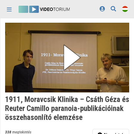
Fejléc kihagyása
Menü kihagyása
Tartalom kihagyása
Kezdőlap
Bejelentkezés
Felfedezés
Kategóriák
Lejátszási listák
Intézmények
1911, Moravcsik Klinika – Csáth Géza és
Közreműködők
Reuter Camillo paranoia-publikációinak
összehasonlító elemzése
Megjelenés:
világos
338
megtekintés