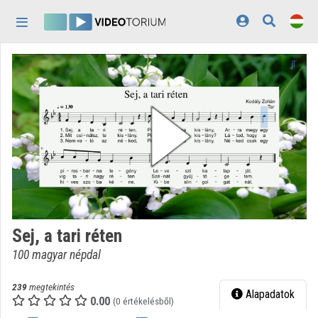
Fejléc kihagyása
Menü kihagyása
Tartalom kihagyása
Kezdőlap
Bejelentkezés
Felfedezés
Kategóriák
Lejátszási listák
Intézmények
Sej, a tari réten
Közreműködők
100 magyar népdal
Megjelenés:
világos
239
megtekintés
Alapadatok
0.00
(0 értékelésből)