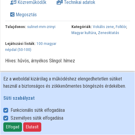
Közreműködők
Technikai adatok
Megosztás
Tulajdonos:
sulinet-mm-zrinyi
Kategóriák:
Vokális zene
,
Folklór
,
Magyar kultúra
,
Zeneoktatás
Lejátszási listák:
100 magyar
népdal (50-100)
Híves: hűvös, árnyékos Slingol: hímez
Ez a weboldal kizárólag a működéshez elengedhetetlen sütiket
használ a biztonságos és zökkenőmentes böngészés érdekében.
Süti szabályzat
Funkcionális sütik elfogadása
Személyes sütik elfogadása
Felhasználói szabályzat
Adatkezelési tájékoztató
Elfogad
Elutasít
Süti szabályzat