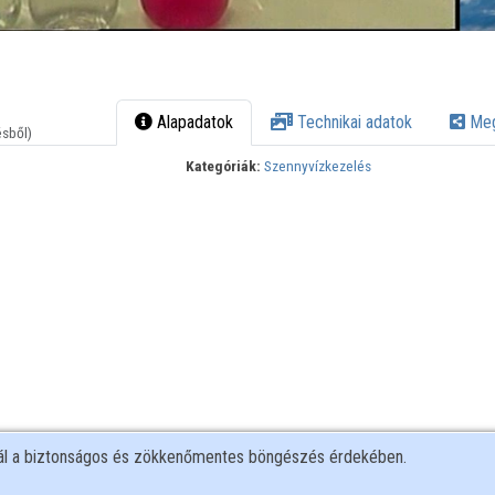
Alapadatok
Technikai adatok
Meg
ésből)
Kategóriák:
Szennyvízkezelés
nál a biztonságos és zökkenőmentes böngészés érdekében.