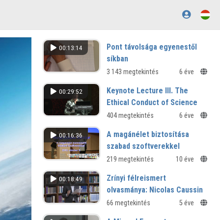
Pont távolsága egyenestől
00:13:14
síkban
3 143 megtekintés
6 éve
Keynote Lecture III. The
00:29:52
Ethical Conduct of Science
404 megtekintés
6 éve
A magánélet biztosítása
00:16:36
szabad szoftverekkel
219 megtekintés
10 éve
Zrínyi félreismert
00:18:49
olvasmánya: Nicolas Caussin
66 megtekintés
5 éve