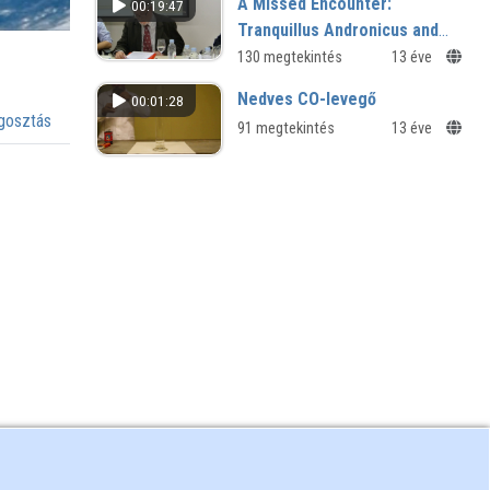
A Missed Encounter:
00:19:47
Tranquillus Andronicus and
Erasmus of Rotterdam
130 megtekintés
13 éve
Nedves CO-levegő
00:01:28
osztás
91 megtekintés
13 éve