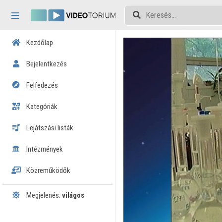
Fejléc kihagyása
Menü kihagyása
Tartalom kihagyása
Kezdőlap
Bejelentkezés
Felfedezés
Kategóriák
Lejátszási listák
Intézmények
Közreműködők
Megjelenés:
világos