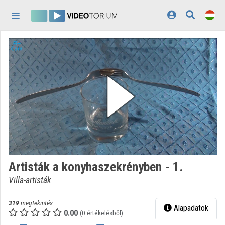
Fejléc kihagyása
Menü kihagyása
Tartalom kihagyása
Kezdőlap
Bejelentkezés
Felfedezés
Kategóriák
Lejátszási listák
Intézmények
Artisták a konyhaszekrényben - 1.
Közreműködők
Villa-artisták
Megjelenés:
világos
319
megtekintés
Alapadatok
0.00
(0 értékelésből)