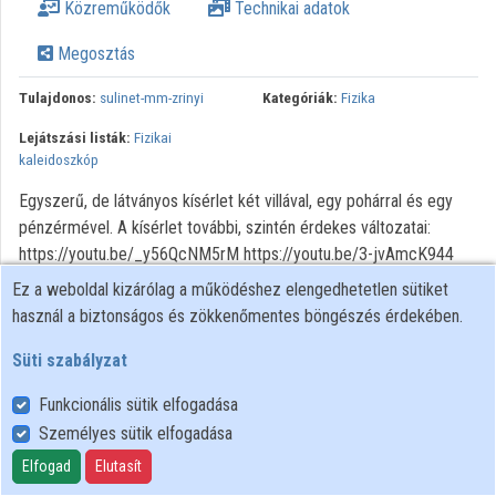
Közreműködők
Technikai adatok
Megosztás
Tulajdonos:
sulinet-mm-zrinyi
Kategóriák:
Fizika
Lejátszási listák:
Fizikai
kaleidoszkóp
Egyszerű, de látványos kísérlet két villával, egy pohárral és egy
pénzérmével. A kísérlet további, szintén érdekes változatai:
https://youtu.be/_y56QcNM5rM https://youtu.be/3-jvAmcK944
Ez a weboldal kizárólag a működéshez elengedhetetlen sütiket
használ a biztonságos és zökkenőmentes böngészés érdekében.
Süti szabályzat
Funkcionális sütik elfogadása
Személyes sütik elfogadása
Felhasználói szabályzat
Adatkezelési tájékoztató
Elfogad
Elutasít
Süti szabályzat