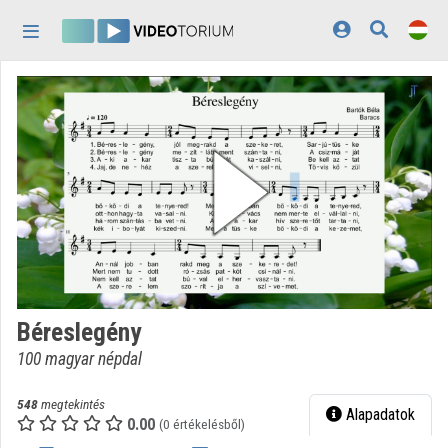
Fejléc kihagyása
Menü kihagyása
Tartalom kihagyása
Kezdőlap
Bejelentkezés
Felfedezés
Kategóriák
Lejátszási listák
Intézmények
Béreslegény
Közreműködők
100 magyar népdal
Megjelenés:
világos
548
megtekintés
Alapadatok
0.00
(0 értékelésből)