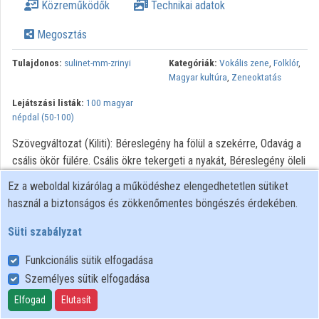
Közreműködők
Technikai adatok
Megosztás
Tulajdonos:
sulinet-mm-zrinyi
Kategóriák:
Vokális zene
,
Folklór
,
Magyar kultúra
,
Zeneoktatás
Lejátszási listák:
100 magyar
népdal (50-100)
Szövegváltozat (Kiliti): Béreslegény ha fölül a szekérre, Odavág a
csális ökör fülére. Csális ökre tekergeti a nyakát, Béreslegény öleli
a babáját. Rakott szekér, hat ökör húz előtte, De csinos kislány ül a
Ez a weboldal kizárólag a működéshez elengedhetetlen sütiket
tetejébe! Hajlós ostor, rozmaringfa a nyele, Én vagyok a csinos
használ a biztonságos és zökkenőmentes böngészés érdekében.
lány szeretője.
Süti szabályzat
Funkcionális sütik elfogadása
Személyes sütik elfogadása
Felhasználói szabályzat
Adatkezelési tájékoztató
Elfogad
Elutasít
Süti szabályzat