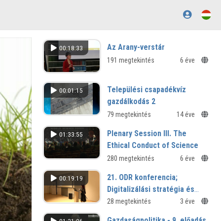
Az Arany-verstár
00:18:33
191 megtekintés
6 éve
Települési csapadékvíz
00:01:15
gazdálkodás 2
79 megtekintés
14 éve
Plenary Session III. The
01:33:55
Ethical Conduct of Science
280 megtekintés
6 éve
21. ODR konferencia;
00:19:19
Digitalizálási stratégia és
gyűjtemények a József Attila
28 megtekintés
3 éve
Megyei és Városi Könyvtárban
Gazdaságpolitika - 9. előadás