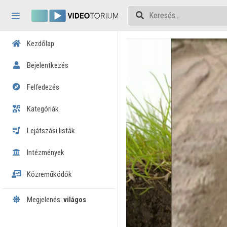
Fejléc kihagyása
Menü kihagyása
Tartalom kihagyása
Kezdőlap
Bejelentkezés
Felfedezés
Kategóriák
Lejátszási listák
Intézmények
Közreműködők
Megjelenés:
világos