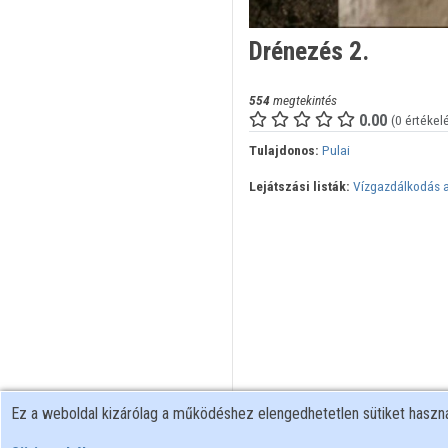
Drénezés 2.
554
megtekintés
0.00
(0 értékel
Tulajdonos:
Pulai
Lejátszási listák:
Vízgazdálkodás a
Ez a weboldal kizárólag a működéshez elengedhetetlen sütiket hasz