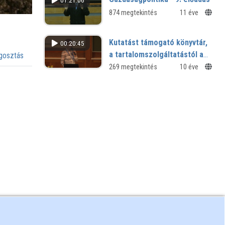
01:21:06
2.
874 megtekintés
11 éve
Kutatást támogató könyvtár,
00:20:45
a tartalomszolgáltatástól a
osztás
tartalom-gazdaságig
269 megtekintés
10 éve